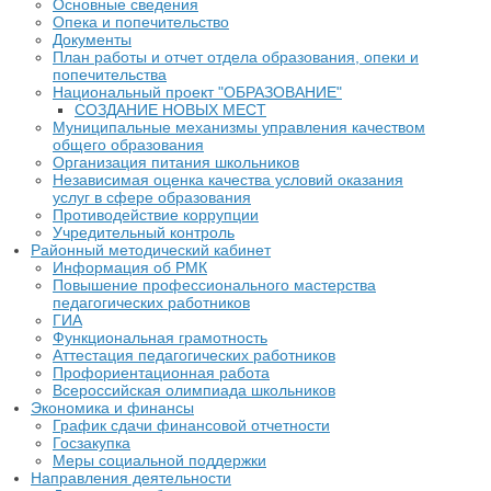
Основные сведения
Опека и попечительство
Документы
План работы и отчет отдела образования, опеки и
попечительства
Национальный проект "ОБРАЗОВАНИЕ"
СОЗДАНИЕ НОВЫХ МЕСТ
Муниципальные механизмы управления качеством
общего образования
Организация питания школьников
Независимая оценка качества условий оказания
услуг в сфере образования
Противодействие коррупции
Учредительный контроль
Районный методический кабинет
Информация об РМК
Повышение профессионального мастерства
педагогических работников
ГИА
Функциональная грамотность
Аттестация педагогических работников
Профориентационная работа
Всероссийская олимпиада школьников
Экономика и финансы
График сдачи финансовой отчетности
Госзакупка
Меры социальной поддержки
Направления деятельности