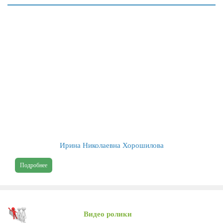
СОЗДАНИЕ НОВЫХ МЕСТ
Муниципальные механизмы управления качеством общего
образования
Организация питания школьников
Независимая оценка качества условий оказания услуг в сфере
образования
Противодействие коррупции
Учредительный контроль
Районный методический кабинет
Ирина Николаевна Хорошилова
Информация об РМК
Повышение профессионального мастерства педагогических
Подробнее
работников
ГИА
Функциональная грамотность
Видео ролики