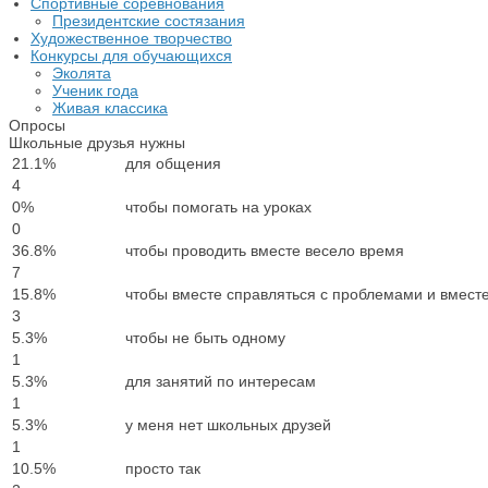
Спортивные соревнования
Президентские состязания
Художественное творчество
Конкурсы для обучающихся
Эколята
Ученик года
Живая классика
Опросы
Школьные друзья нужны
21.1
%
для общения
4
0
%
чтобы помогать на уроках
0
36.8
%
чтобы проводить вместе весело время
7
15.8
%
чтобы вместе справляться с проблемами и вмест
3
5.3
%
чтобы не быть одному
1
5.3
%
для занятий по интересам
1
5.3
%
у меня нет школьных друзей
1
10.5
%
просто так