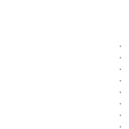
+
+
+
+
+
+
+
+