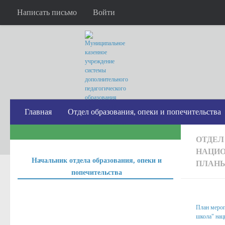
Написать письмо
Войти
Главная
Отдел образования, опеки и попечительства
ОТДЕЛ
НАЦИО
Начальник отдела образования, опеки и
ПЛАНЫ
попечительства
ПЛАНЫ м
План мероп
школа" нац