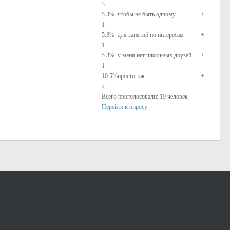
3
5.3
%
чтобы не быть одному
+
1
5.3
%
для занятий по интересам
+
1
5.3
%
у меня нет школьных друзей
+
1
10.5
%
просто так
+
2
Всего проголосовали: 19 человек
Перейти к опросу