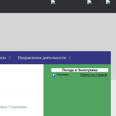
ансы
Направления деятельности
Погода в Золотухино
Gismeteo
Прогноз на 2 недели
роекта "Современная