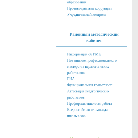
образования
Противодействие коррупции
Учредительный контроль
Районный методический
кабинет
Информация об РМК
Повышение профессионального
мастерства педагогических
работников
ГИА
Функциональная грамотность
Аттестация педагогических
работников
Профориентационная работа
Всероссийская олимпиада
школьников