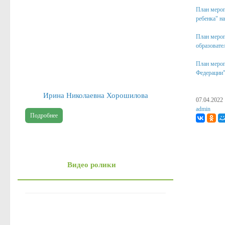
План мероп
ребенка" н
План мероп
образовате
План мероп
Федерации"
Ирина Николаевна Хорошилова
07.04.2022
admin
Подробнее
Видео ролики